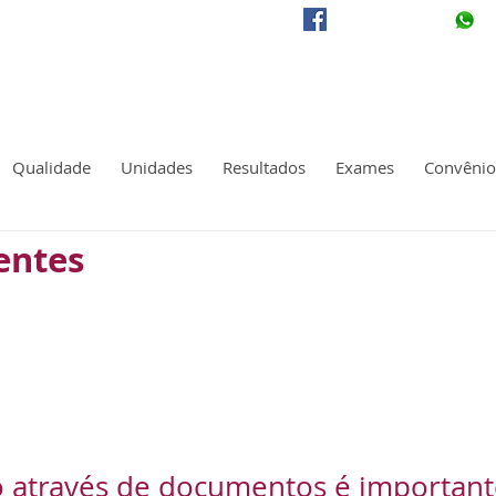
/labDevita
(
 sua saúde.
Qualidade
Unidades
Resultados
Exames
Convênio
entes
ão através de documentos é important