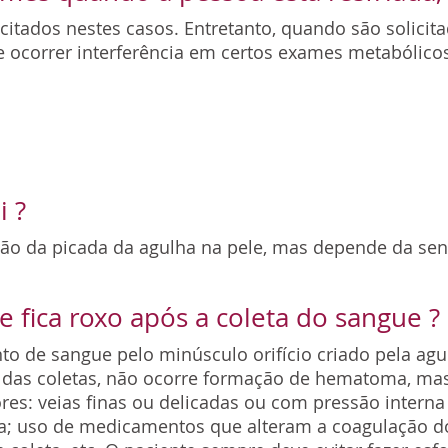
itados nestes casos. Entretanto, quando são solicit
de ocorrer interferência em certos exames metabólico
i ?
o da picada da agulha na pele, mas depende da sens
e fica roxo após a coleta do sangue ?
o de sangue pelo minúsculo orifício criado pela agu
as coletas, não ocorre formação de hematoma, mas
ores: veias finas ou delicadas ou com pressão interna
ta; uso de medicamentos que alteram a coagulação do