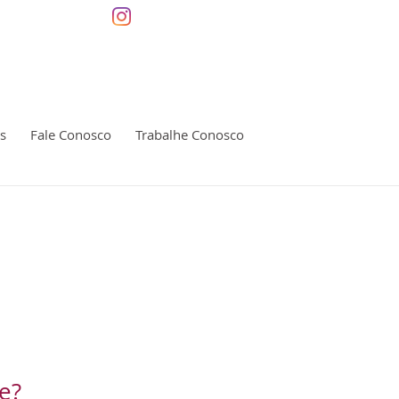
22) 99724-1885
@labDevita
s
Fale Conosco
Trabalhe Conosco
e?