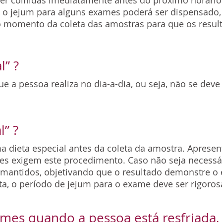
ser colhidas imediatamente antes do próximo horár
, o jejum para alguns exames poderá ser dispensado,
 momento da coleta das amostras para que os resul
l” ?
 a pessoa realiza no dia-a-dia, ou seja, não se deve 
l” ?
dieta especial antes da coleta da amostra. Apresent
s exigem este procedimento. Caso não seja necessár
mantidos, objetivando que o resultado demonstre o e
ta, o período de jejum para o exame deve ser rigor
xames quando a pessoa está resfriada,