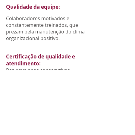
Qualidade da equipe:
Colaboradores motivados e
constantemente treinados, que
prezam pela manutenção do clima
organizacional positivo.
Certificação de qualidade e
atendimento:
Por nove anos consecutivos
(2014/2015/2016/2017/2018/2019/
2020/2021/2022), a empresa recebeu
o certificado da liderança em
qualidade e atendimento na cidade
de Nova Friburgo, através de
pesquisa externa independente (IPP
- Impacto Pesquisas e Promoções),
além dos certificados de controle de
qualidade do PNCQ, ControlLab e